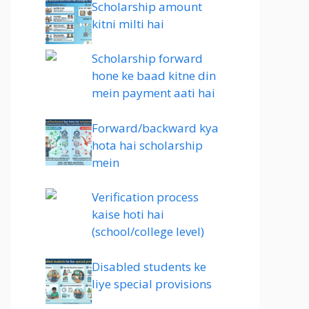
Scholarship amount
kitni milti hai
Scholarship forward
hone ke baad kitne din
mein payment aati hai
Forward/backward kya
hota hai scholarship
mein
Verification process
kaise hoti hai
(school/college level)
Disabled students ke
liye special provisions