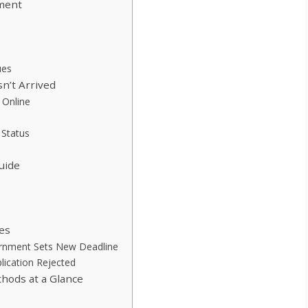
yment
ues
sn’t Arrived
 Online
 Status
uide
es
ernment Sets New Deadline
ication Rejected
hods at a Glance