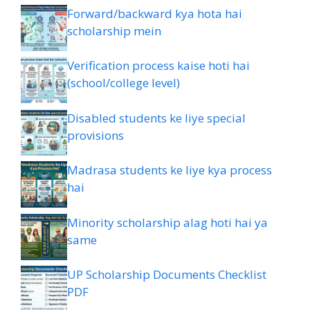
Forward/backward kya hota hai
scholarship mein
Verification process kaise hoti hai
(school/college level)
Disabled students ke liye special
provisions
Madrasa students ke liye kya process
hai
Minority scholarship alag hoti hai ya
same
UP Scholarship Documents Checklist
PDF