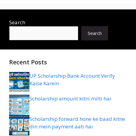
Search
Search
Recent Posts
UP Scholarship Bank Account Verify
Kaise Karein
Scholarship amount kitni milti hai
Scholarship forward hone ke baad kitne
din mein payment aati hai