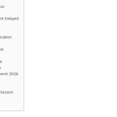
tus
ent Delayed
cation
ed
e
nt
n
ment 2026
 Session