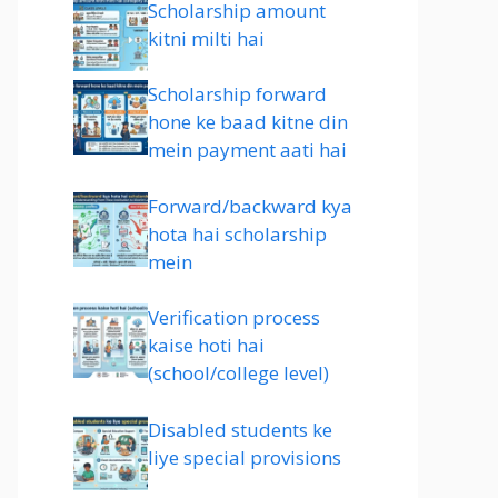
Scholarship amount
kitni milti hai
Scholarship forward
hone ke baad kitne din
mein payment aati hai
Forward/backward kya
hota hai scholarship
mein
Verification process
kaise hoti hai
(school/college level)
Disabled students ke
liye special provisions