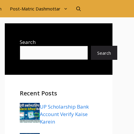
n
Post-Matric Dashmottar
Search
Search
Recent Posts
UP Scholarship Bank
Account Verify Kaise
Karein