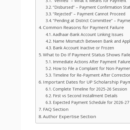
“Verified” – What It Means for Payment
“Disbursed” – Payment Confirmation Sta
“Rejected” – Payment Cannot Proceed
“Pending at District Committee” – Paym
Common Reasons for Payment Failure
Aadhaar-Bank Account Linking Issues
Name Mismatch Between Bank and Appli
Bank Account Inactive or Frozen
What to Do If Payment Status Shows Fail
Immediate Actions After Payment Failur
How to File a Complaint for Non-Payme
Timeline for Re-Payment After Correctio
Important Dates for UP Scholarship Pay
Complete Timeline for 2025-26 Session
First vs Second Installment Details
Expected Payment Schedule for 2026-27
FAQ Section
Author Expertise Section